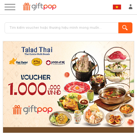
ĐĂNG NHẬP
ĐĂNG KÝ