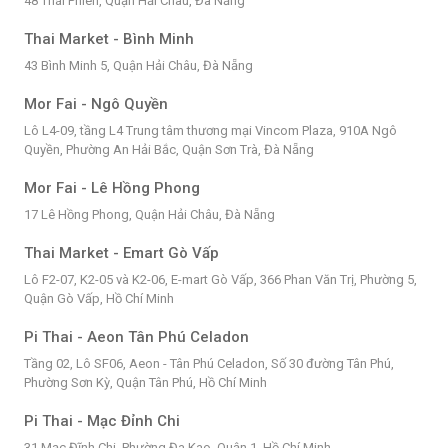
48 Thái Phiên, Quận Hải Châu, Đà Nẵng
Thai Market - Bình Minh
43 Bình Minh 5, Quận Hải Châu, Đà Nẵng
Mor Fai - Ngô Quyền
Lô L4-09, tầng L4 Trung tâm thương mại Vincom Plaza, 910A Ngô
Quyền, Phường An Hải Bắc, Quận Sơn Trà, Đà Nẵng
Mor Fai - Lê Hồng Phong
17 Lê Hồng Phong, Quận Hải Châu, Đà Nẵng
Thai Market - Emart Gò Vấp
Lô F2-07, K2-05 và K2-06, E-mart Gò Vấp, 366 Phan Văn Trị, Phường 5,
Quận Gò Vấp, Hồ Chí Minh
Pi Thai - Aeon Tân Phú Celadon
Tầng 02, Lô SF06, Aeon - Tân Phú Celadon, Số 30 đường Tân Phú,
Phường Sơn Kỳ, Quận Tân Phú, Hồ Chí Minh
Pi Thai - Mạc Đỉnh Chi
31 Mạc Đĩnh Chi, Phường Đa Kao, Quận 1, Hồ Chí Minh