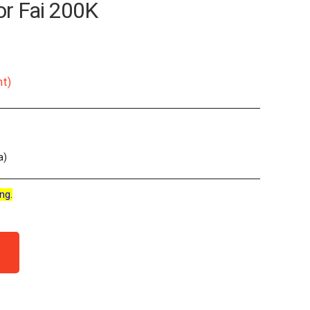
r Fai 200K
nt)
a)
ng.