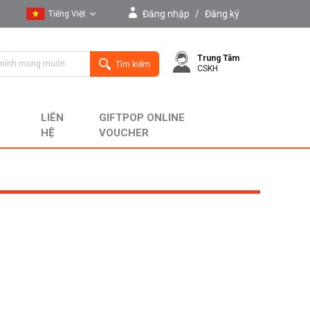
Đăng nhập
/
Đăng ký
Tiếng Việt
Tiếng Việt
Trung Tâm
English
Tìm kiếm
CSKH
LIÊN
GIFTPOP ONLINE
HỆ
VOUCHER