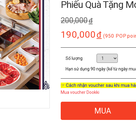
Phiếu Quà Tặng Mo
200,000
đ
190,000
đ
(950 POP
poi
Số lượng
Hạn sử dụng
90 ngày (kể từ ngày mu
☞ Cách nhận voucher sau khi mua hà
Mua voucher Dookki
MUA