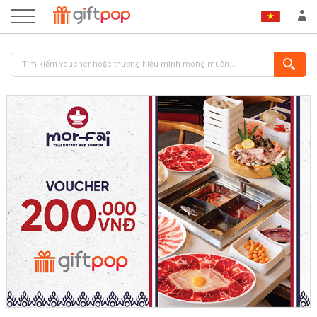
ĐĂNG NHẬP
ĐĂNG KÝ