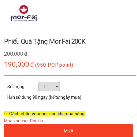
Phiếu Quà Tặng Mor Fai 200K
200,000
đ
190,000
đ
(950 POP
point)
Số lượng
Hạn sử dụng
90 ngày (kể từ ngày mua)
☞ Cách nhận voucher sau khi mua hàng.
Mua voucher Dookki
MUA