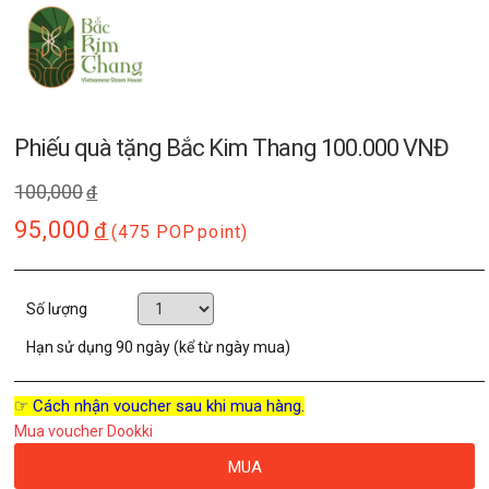
Phiếu quà tặng Bắc Kim Thang 100.000 VNĐ
100,000
đ
95,000
đ
(475 POP
point)
Số lượng
Hạn sử dụng
90 ngày (kể từ ngày mua)
☞ Cách nhận voucher sau khi mua hàng.
Mua voucher Dookki
MUA