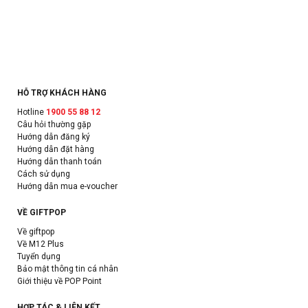
HỖ TRỢ KHÁCH HÀNG
Hotline
1900 55 88 12
Câu hỏi thường gặp
Hướng dẫn đăng ký
Hướng dẫn đặt hàng
Hướng dẫn thanh toán
Cách sử dụng
Hướng dẫn mua e-voucher
VỀ GIFTPOP
Về giftpop
Về M12 Plus
Tuyển dụng
Bảo mật thông tin cá nhân
Giới thiệu về POP Point
HỢP TÁC & LIÊN KẾT