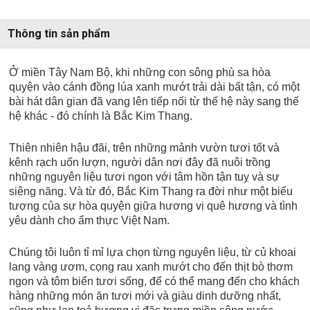
Thông tin sản phẩm
Ở miền Tây Nam Bộ, khi những con sông phù sa hòa
quyện vào cánh đồng lúa xanh mướt trải dài bất tận, có một
bài hát dân gian đã vang lên tiếp nối từ thế hệ này sang thế
hệ khác - đó chính là Bắc Kim Thang.
Thiên nhiên hậu đãi, trên những mảnh vườn tươi tốt và
kênh rạch uốn lượn, người dân nơi đây đã nuôi trồng
những nguyên liệu tươi ngon với tâm hồn tận tuỵ và sự
siêng năng. Và từ đó, Bắc Kim Thang ra đời như một biểu
tượng của sự hòa quyện giữa hương vị quê hương và tình
yêu dành cho ẩm thực Việt Nam.
Chúng tôi luôn tỉ mỉ lựa chọn từng nguyên liệu, từ củ khoai
lang vàng ươm, cọng rau xanh mướt cho đến thịt bò thơm
ngon và tôm biển tươi sống, để có thể mang đến cho khách
hàng những món ăn tươi mới và giàu dinh dưỡng nhất,