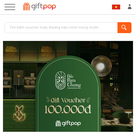
ĐĂNG NHẬP
ĐĂNG KÝ