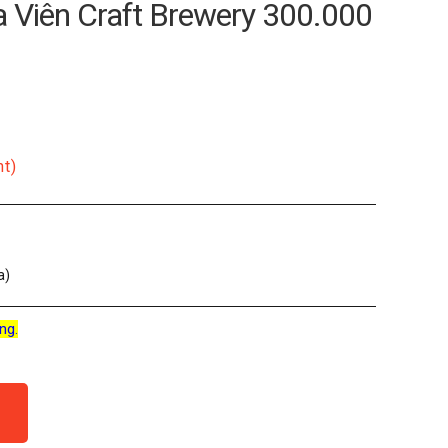
 Viên Craft Brewery 300.000
nt)
a)
ng.