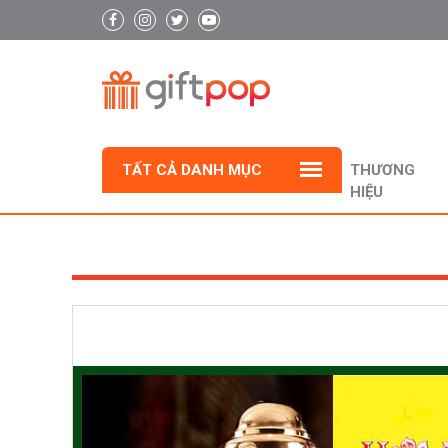
TẤT CẢ DANH MỤC
THƯƠNG
HIỆU