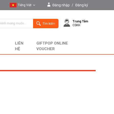
Đăng nhập
/
Đăng ký
Tiếng Việt
Tiếng Việt
Trung Tâm
English
Tìm kiếm
CSKH
LIÊN
GIFTPOP ONLINE
HỆ
VOUCHER