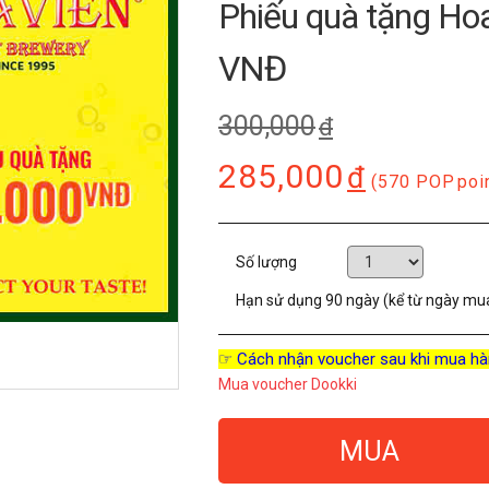
Phiếu quà tặng Hoa
VNĐ
300,000
đ
285,000
đ
(570 POP
poi
Số lượng
Hạn sử dụng
90 ngày (kể từ ngày mu
☞ Cách nhận voucher sau khi mua hà
Mua voucher Dookki
MUA