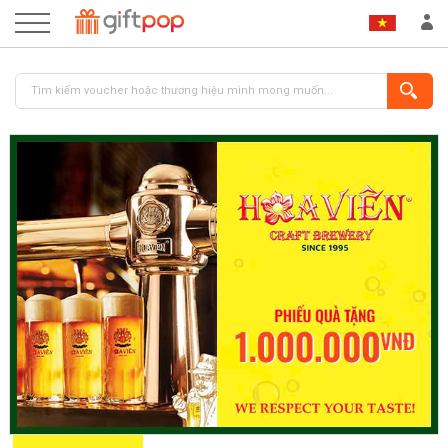
ĐĂNG NHẬP
ĐĂNG KÝ