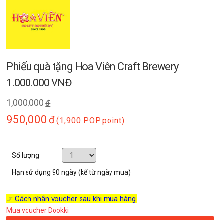
Phiếu quà tặng Hoa Viên Craft Brewery
1.000.000 VNĐ
1,000,000
đ
950,000
đ
(1,900 POP
point)
Số lượng
Hạn sử dụng
90 ngày (kể từ ngày mua)
☞ Cách nhận voucher sau khi mua hàng.
Mua voucher Dookki