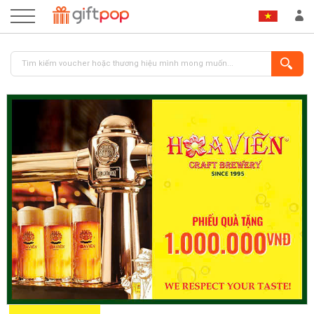
ĐĂNG NHẬP
ĐĂNG KÝ