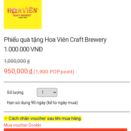
Phiếu quà tặng Hoa Viên Craft Brewery
1.000.000 VNĐ
1,000,000
đ
950,000
đ
(1,900 POP
point)
Số lượng
Hạn sử dụng
90 ngày (kể từ ngày mua)
☞ Cách nhận voucher sau khi mua hàng.
Mua voucher Dookki