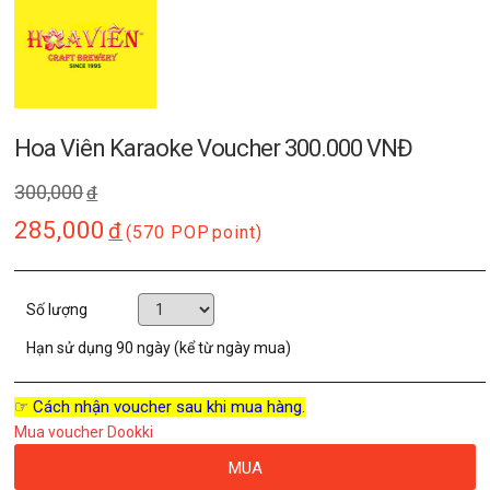
Hoa Viên Karaoke Voucher 300.000 VNĐ
300,000
đ
285,000
đ
(570 POP
point)
Số lượng
Hạn sử dụng
90 ngày (kể từ ngày mua)
☞ Cách nhận voucher sau khi mua hàng.
Mua voucher Dookki
MUA