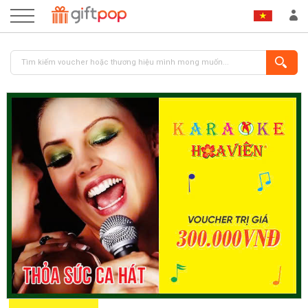
ĐĂNG NHẬP
ĐĂNG KÝ