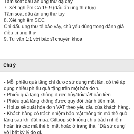
Tầm soát dấu ấn ung thư dạ dày
7. Xét nghiệm CA 19-9 (dấu ấn ung thư tụy)
Tầm soát dấu ấn ung thư tuỵ
8. Xét nghiệm SCC
Chỉ dấu ung thư tế bào vảy, chủ yếu dùng trong đánh giá
điều trị ung thư
9. Tư vấn 1:1 với bác sĩ chuyên khoa
Chú ý
• Mỗi phiếu quà tặng chỉ được sử dụng một lần, có thể áp
dụng nhiều phiếu quà tặng trên một hóa đơn.
• Phiếu quà tặng không được hủy/đổi/trả/hoàn tiền.
• Phiếu quà tặng không được quy đổi thành tiền mặt.
• Hplus sẽ xuất hóa đơn VAT theo yêu cầu của khách hàng.
• Khách hàng có trách nhiệm bảo mật thông tin mã thẻ quà
tặng sau khi đặt mua. Giftpop sẽ không chịu trách nhiệm
hoàn trả các mã thẻ bị mất hoặc ở trạng thái "Đã sử dụng"
với bất kỳ lý do gì.