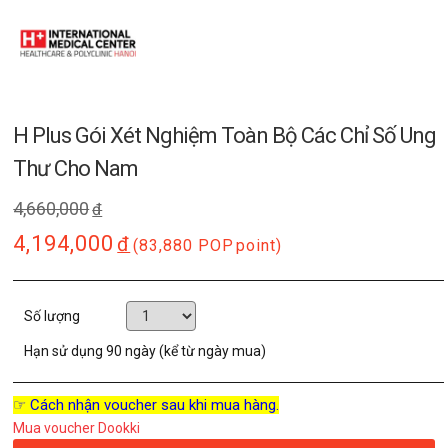
H Plus Gói Xét Nghiệm Toàn Bộ Các Chỉ Số Ung
Thư Cho Nam
4,660,000
đ
4,194,000
đ
(83,880 POP
point)
Số lượng
Hạn sử dụng
90 ngày (kể từ ngày mua)
☞ Cách nhận voucher sau khi mua hàng.
Mua voucher Dookki