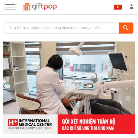
ĐĂNG NHẬP
ĐĂNG KÝ