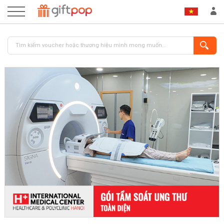
ĐĂNG NHẬP
ĐĂNG KÝ