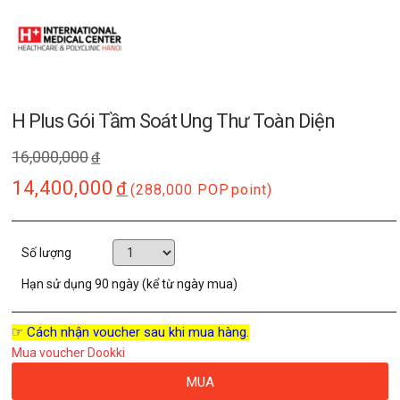
H Plus Gói Tầm Soát Ung Thư Toàn Diện
16,000,000
đ
14,400,000
đ
(288,000 POP
point)
Số lượng
Hạn sử dụng
90 ngày (kể từ ngày mua)
☞ Cách nhận voucher sau khi mua hàng.
Mua voucher Dookki
MUA