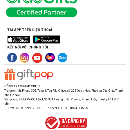
TẢI APP TRÊN ĐIỆN THOẠI
KẾT NỐI VỚI CHÚNG TÔI
CÔNG TY TNHH M12 PLUS
Trụ sở chính: Phòng 305, Tầng 3, Tòa Riki Office, số 225 Quan Hoa, Phường Cầu Giấy, Thành
phố Hà Nội.
Văn phòng HCM: CirCO Lầu 1, Số 384 Hoàng Diệu, Phường Khánh Hội, Thành phố Hồ Chí
Minh.
COPYRIGHT © 1998 - 2018 GIFTPOP.VN ALL RIGHTS RESERVED