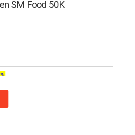
een SM Food 50K
ng.