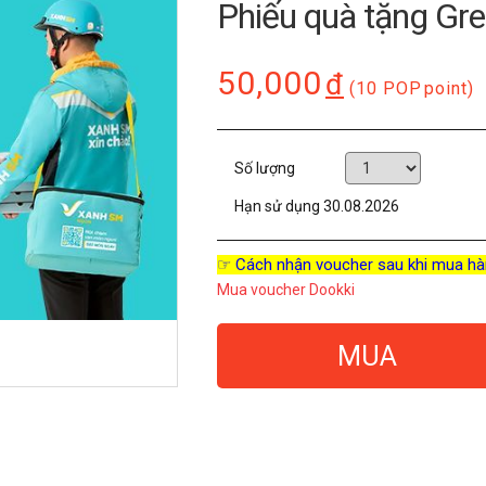
Phiếu quà tặng Gr
50,000
đ
(10 POP
point)
Số lượng
Hạn sử dụng
30.08.2026
☞ Cách nhận voucher sau khi mua hà
Mua voucher Dookki
MUA