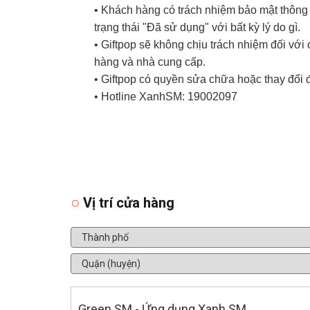
• Khách hàng có trách nhiệm bảo mật thông t
trạng thái "Đã sử dụng" với bất kỳ lý do gì.
• Giftpop sẽ không chịu trách nhiệm đối vớ
hàng và nhà cung cấp.
• Giftpop có quyền sửa chữa hoặc thay đổi 
• Hotline XanhSM: 19002097
Vị trí cửa hàng
Green SM - Ứng dụng Xanh SM