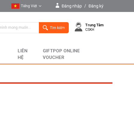
Đăng nhập
/
Đăng ký
Tiếng Việt
Tiếng Việt
Trung Tâm
English
Tìm kiếm
CSKH
LIÊN
GIFTPOP ONLINE
HỆ
VOUCHER