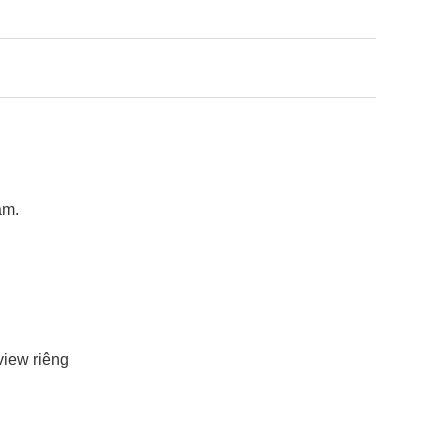
am.
view riêng