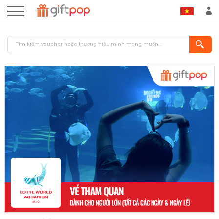
ĐĂNG NHẬP
ĐĂNG KÝ