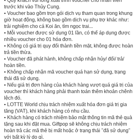
• Quý khách vui lòng xuất trình voucher cho nhân viên
trước khi vào Thủy Cung.
• Voucher bao gồm trọn gói dịch vụ tham quan trong khung
giờ hoạt động, không bao gồm dịch vụ phụ trợ khác như:
trải nghiệm cho cá Koi ăn, tìm ngọc trai...
• Mỗi voucher được sử dụng 01 lần, có thể áp dụng được
nhiều voucher cho 01 hóa đơn.
• Không có giá trị quy đổi thành tiền mặt, không được hoàn
trả tiền thừa.
• Voucher đã phát hành, không chấp nhận hủy/ đổi/ trả/
hoàn tiền.
• Không chấp nhận mã voucher quá hạn sử dụng, trạng
thái đã sử dụng.
• Nếu giá trị đơn hàng của khách hàng vượt quá giá trị của
voucher thì khách hàng phải thanh toán thêm khoản chênh
lệch đó.
• LOTTE World chịu trách nhiệm xuất hóa đơn giá trị gia
tăng (VAT), khi khách hàng có nhu cầu.
• Khách hàng có trách nhiệm bảo mật thông tin mã thẻ quà
tặng sau khi đặt mua. Giftpop sẽ không chịu trách nhiệm
hoàn trả các mã thẻ bị mất hoặc ở trạng thái "đã sử dụng"
với bất kỳ lý do gì.