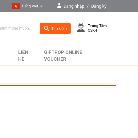
Đăng nhập
/
Đăng ký
Tiếng Việt
Tiếng Việt
Trung Tâm
English
Tìm kiếm
CSKH
LIÊN
GIFTPOP ONLINE
HỆ
VOUCHER