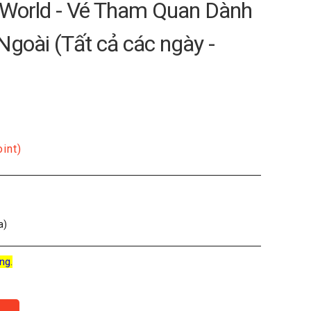
World - Vé Tham Quan Dành
goài (Tất cả các ngày -
oint)
a)
ng.