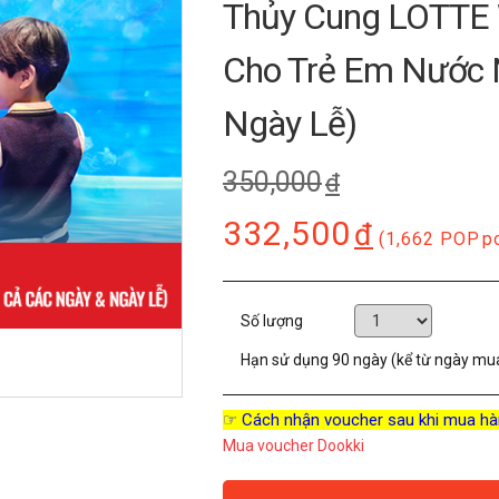
Thủy Cung LOTTE 
Cho Trẻ Em Nước N
Ngày Lễ)
350,000
đ
332,500
đ
(1,662 POP
p
Số lượng
Hạn sử dụng
90 ngày (kể từ ngày mu
☞ Cách nhận voucher sau khi mua hà
Mua voucher Dookki