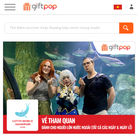
ĐĂNG NHẬP
ĐĂNG KÝ