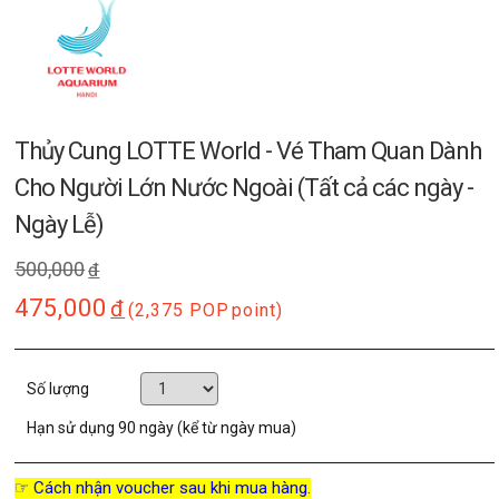
Thủy Cung LOTTE World - Vé Tham Quan Dành
Cho Người Lớn Nước Ngoài (Tất cả các ngày -
Ngày Lễ)
500,000
đ
475,000
đ
(2,375 POP
point)
Số lượng
Hạn sử dụng
90 ngày (kể từ ngày mua)
☞ Cách nhận voucher sau khi mua hàng.