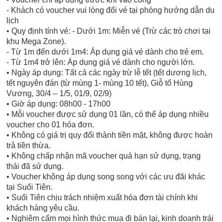
- Khách có voucher vui lòng đổi vé tại phòng hướng dẫn du
lịch
• Quy định tính vé: - Dưới 1m: Miễn vé (Trừ các trò chơi tại
khu Mega Zone).
- Từ 1m đến dưới 1m4: Áp dụng giá vé dành cho trẻ em.
- Từ 1m4 trở lên: Áp dụng giá vé dành cho người lớn.
• Ngày áp dụng: Tất cả các ngày trừ lễ tết (tết dương lịch,
tết nguyên đán (từ mùng 1- mùng 10 tết), Giỗ tổ Hùng
Vương, 30/4 – 1/5, 01/9, 02/9)
• Giờ áp dụng: 08h00 - 17h00
• Mỗi voucher được sử dụng 01 lần, có thể áp dụng nhiều
voucher cho 01 hóa đơn.
• Không có giá trị quy đổi thành tiền mặt, không được hoàn
trả tiền thừa.
• Không chấp nhận mã voucher quá hạn sử dụng, trạng
thái đã sử dụng.
• Voucher không áp dụng song song với các ưu đãi khác
tại Suối Tiên.
• Suối Tiên chịu trách nhiệm xuất hóa đơn tài chính khi
khách hàng yêu cầu.
• Nghiêm cấm mọi hình thức mua đi bán lại, kinh doanh trái