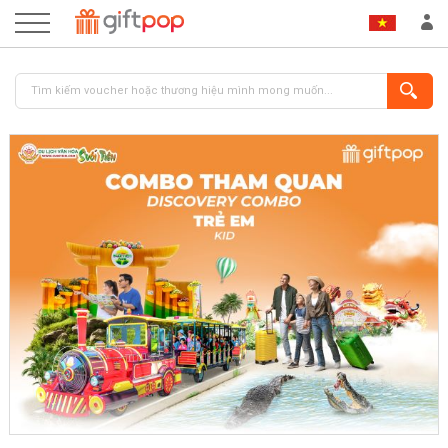
ĐĂNG NHẬP
ĐĂNG KÝ