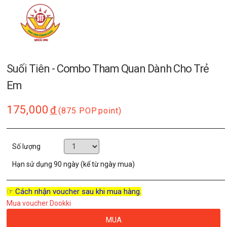
Suối Tiên - Combo Tham Quan Dành Cho Trẻ
Em
175,000
đ
(875 POP
point)
Số lượng
Hạn sử dụng
90 ngày (kể từ ngày mua)
☞ Cách nhận voucher sau khi mua hàng.
Mua voucher Dookki
MUA