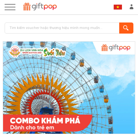
ĐĂNG NHẬP
ĐĂNG KÝ