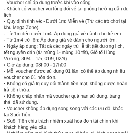
- Voucher chỉ áp dụng trước khi vào cổng
- Khách có voucher vui lòng đổi vé tại phòng hướng dẫn du
lịch
• Quy định tính vé: - Dưới 1m: Miễn vé (Trừ các trò chơi tại
khu Mega Zone).
- Từ 1m đến dưới 1m4: Áp dụng giá vé dành cho trẻ em.
- Từ 1m4 trở lên: Áp dụng giá vé dành cho người lớn.
• Ngày áp dụng: Tất cả các ngày trừ lễ tết (tết dương lịch,
tết nguyên đán (từ mùng 1- mùng 10 tết), Giỗ tổ Hùng
Vương, 30/4 – 1/5, 01/9, 02/9)
• Giờ áp dụng: 08h00 - 17h00
• Mỗi voucher được sử dụng 01 lần, có thể áp dụng nhiều
voucher cho 01 hóa đơn.
• Không có giá trị quy đổi thành tiền mặt, không được hoàn
trả tiền thừa.
• Không chấp nhận mã voucher quá hạn sử dụng, trạng
thái đã sử dụng.
• Voucher không áp dụng song song với các ưu đãi khác
tại Suối Tiên.
• Suối Tiên chịu trách nhiệm xuất hóa đơn tài chính khi
khách hàng yêu cầu.