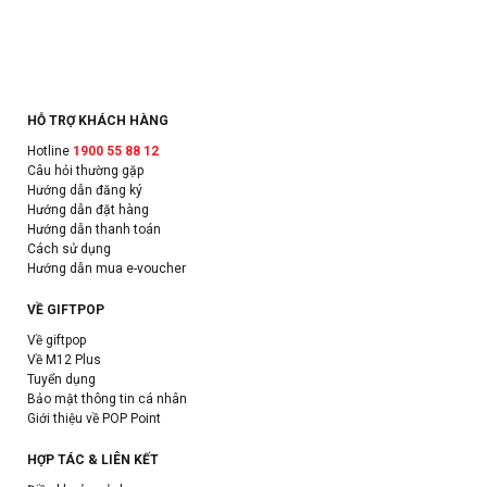
HỖ TRỢ KHÁCH HÀNG
Hotline
1900 55 88 12
Câu hỏi thường gặp
Hướng dẫn đăng ký
Hướng dẫn đặt hàng
Hướng dẫn thanh toán
Cách sử dụng
Hướng dẫn mua e-voucher
VỀ GIFTPOP
Về giftpop
Về M12 Plus
Tuyển dụng
Bảo mật thông tin cá nhân
Giới thiệu về POP Point
HỢP TÁC & LIÊN KẾT