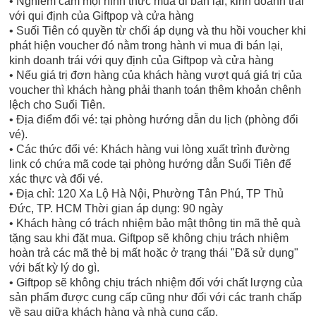
• Nghiêm cấm mọi hình thức mua đi bán lại, kinh doanh trái
với qui định của Giftpop và cửa hàng
• Suối Tiên có quyền từ chối áp dụng và thu hồi voucher khi
phát hiện voucher đó nằm trong hành vi mua đi bán lại,
kinh doanh trái với quy định của Giftpop và cửa hàng
• Nếu giá trị đơn hàng của khách hàng vượt quá giá trị của
voucher thì khách hàng phải thanh toán thêm khoản chênh
lệch cho Suối Tiên.
• Địa điểm đổi vé: tại phòng hướng dẫn du lịch (phòng đổi
vé).
• Các thức đổi vé: Khách hàng vui lòng xuất trình đường
link có chứa mã code tại phòng hướng dẫn Suối Tiên để
xác thực và đổi vé.
• Địa chỉ: 120 Xa Lộ Hà Nội, Phường Tân Phú, TP Thủ
Đức, TP. HCM Thời gian áp dụng: 90 ngày
• Khách hàng có trách nhiệm bảo mật thông tin mã thẻ quà
tặng sau khi đặt mua. Giftpop sẽ không chịu trách nhiệm
hoàn trả các mã thẻ bị mất hoặc ở trạng thái "Đã sử dụng"
với bất kỳ lý do gì.
• Giftpop sẽ không chịu trách nhiệm đối với chất lượng của
sản phẩm được cung cấp cũng như đối với các tranh chấp
về sau giữa khách hàng và nhà cung cấp.