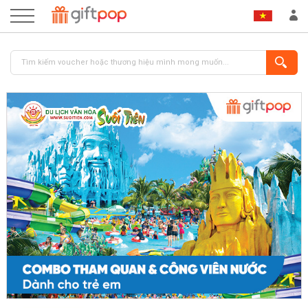
ĐĂNG NHẬP
ĐĂNG KÝ