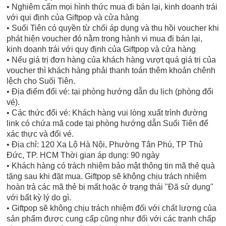
• Nghiêm cấm mọi hình thức mua đi bán lại, kinh doanh trái
với qui định của Giftpop và cửa hàng
• Suối Tiên có quyền từ chối áp dụng và thu hồi voucher khi
phát hiện voucher đó nằm trong hành vi mua đi bán lại,
kinh doanh trái với quy định của Giftpop và cửa hàng
• Nếu giá trị đơn hàng của khách hàng vượt quá giá trị của
voucher thì khách hàng phải thanh toán thêm khoản chênh
lệch cho Suối Tiên.
• Địa điểm đổi vé: tại phòng hướng dẫn du lịch (phòng đổi
vé).
• Các thức đổi vé: Khách hàng vui lòng xuất trình đường
link có chứa mã code tại phòng hướng dẫn Suối Tiên để
xác thực và đổi vé.
• Địa chỉ: 120 Xa Lộ Hà Nội, Phường Tân Phú, TP Thủ
Đức, TP. HCM Thời gian áp dụng: 90 ngày
• Khách hàng có trách nhiệm bảo mật thông tin mã thẻ quà
tặng sau khi đặt mua. Giftpop sẽ không chịu trách nhiệm
hoàn trả các mã thẻ bị mất hoặc ở trạng thái "Đã sử dụng"
với bất kỳ lý do gì.
• Giftpop sẽ không chịu trách nhiệm đối với chất lượng của
sản phẩm được cung cấp cũng như đối với các tranh chấp