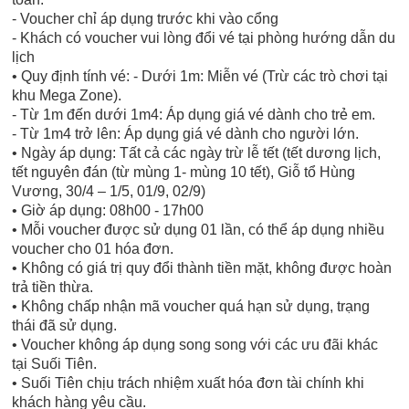
- Voucher chỉ áp dụng trước khi vào cổng
- Khách có voucher vui lòng đổi vé tại phòng hướng dẫn du
lịch
• Quy định tính vé: - Dưới 1m: Miễn vé (Trừ các trò chơi tại
khu Mega Zone).
- Từ 1m đến dưới 1m4: Áp dụng giá vé dành cho trẻ em.
- Từ 1m4 trở lên: Áp dụng giá vé dành cho người lớn.
• Ngày áp dụng: Tất cả các ngày trừ lễ tết (tết dương lịch,
tết nguyên đán (từ mùng 1- mùng 10 tết), Giỗ tổ Hùng
Vương, 30/4 – 1/5, 01/9, 02/9)
• Giờ áp dụng: 08h00 - 17h00
• Mỗi voucher được sử dụng 01 lần, có thể áp dụng nhiều
voucher cho 01 hóa đơn.
• Không có giá trị quy đổi thành tiền mặt, không được hoàn
trả tiền thừa.
• Không chấp nhận mã voucher quá hạn sử dụng, trạng
thái đã sử dụng.
• Voucher không áp dụng song song với các ưu đãi khác
tại Suối Tiên.
• Suối Tiên chịu trách nhiệm xuất hóa đơn tài chính khi
khách hàng yêu cầu.