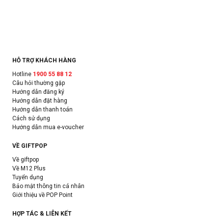
HỖ TRỢ KHÁCH HÀNG
Hotline
1900 55 88 12
Câu hỏi thường gặp
Hướng dẫn đăng ký
Hướng dẫn đặt hàng
Hướng dẫn thanh toán
Cách sử dụng
Hướng dẫn mua e-voucher
VỀ GIFTPOP
Về giftpop
Về M12 Plus
Tuyển dụng
Bảo mật thông tin cá nhân
Giới thiệu về POP Point
HỢP TÁC & LIÊN KẾT