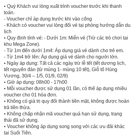
• Quý Khách vui lòng xuất trình voucher trước khi thanh
toán.
- Voucher chỉ áp dụng trước khi vào cổng
- Khách có voucher vui lòng đổi vé tại phòng hướng dẫn du
lịch
• Quy định tính vé: - Dưới 1m: Miễn vé (Trừ các trò chơi tại
khu Mega Zone).
- Từ 1m đến dưới 1m4: Áp dụng giá vé dành cho trẻ em.
- Từ 1m4 trở lên: Áp dụng giá vé dành cho người lớn.
• Ngày áp dụng: Tất cả các ngày trừ lễ tết (tết dương lịch,
tết nguyên đán (từ mùng 1- mùng 10 tết), Giỗ tổ Hùng
Vương, 30/4 – 1/5, 01/9, 02/9)
• Giờ áp dụng: 08h00 - 17h00
• Mỗi voucher được sử dụng 01 lần, có thể áp dụng nhiều
voucher cho 01 hóa đơn.
• Không có giá trị quy đổi thành tiền mặt, không được hoàn
trả tiền thừa.
• Không chấp nhận mã voucher quá hạn sử dụng, trạng
thái đã sử dụng.
• Voucher không áp dụng song song với các ưu đãi khác
tại Suối Tiên.