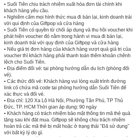
• Suối Tiên chịu trách nhiệm xuất hóa đơn tài chính khi
khách hàng yêu cầu.
• Nghiêm cấm mọi hình thức mua đi bán lại, kinh doanh trái
với qui định của Giftpop và cửa hàng
• Suối Tiên có quyền từ chối áp dụng và thu hồi voucher khi
phát hiện voucher đó nằm trong hành vi mua đi bán lại,
kinh doanh trái với quy định của Giftpop và cửa hàng
• Nếu giá trị đơn hàng của khách hàng vượt quá giá trị của
voucher thì khách hàng phải thanh toán thêm khoản chênh
lệch cho Suối Tiên.
• Địa điểm đổi vé: tại phòng hướng dẫn du lịch (phòng đổi
vé).
• Các thức đổi vé: Khách hàng vui lòng xuất trình đường
link có chứa mã code tại phòng hướng dẫn Suối Tiên để
xác thực và đổi vé.
• Địa chỉ: 120 Xa Lộ Hà Nội, Phường Tân Phú, TP Thủ
Đức, TP. HCM Thời gian áp dụng: 90 ngày
• Khách hàng có trách nhiệm bảo mật thông tin mã thẻ quà
tặng sau khi đặt mua. Giftpop sẽ không chịu trách nhiệm
hoàn trả các mã thẻ bị mất hoặc ở trạng thái "Đã sử dụng"
với bất kỳ lý do gì.