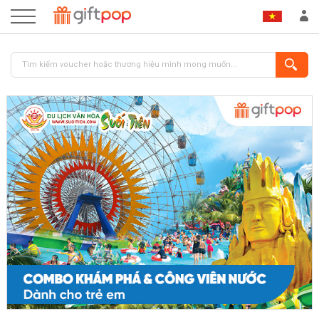
ĐĂNG NHẬP
ĐĂNG KÝ