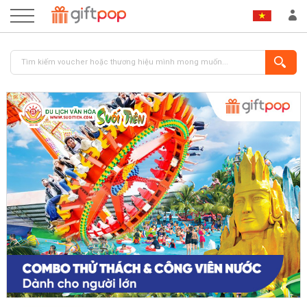
ĐĂNG NHẬP
ĐĂNG KÝ