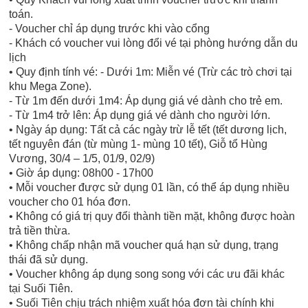
toán.
- Voucher chỉ áp dụng trước khi vào cổng
- Khách có voucher vui lòng đổi vé tại phòng hướng dẫn du
lịch
• Quy định tính vé: - Dưới 1m: Miễn vé (Trừ các trò chơi tại
khu Mega Zone).
- Từ 1m đến dưới 1m4: Áp dụng giá vé dành cho trẻ em.
- Từ 1m4 trở lên: Áp dụng giá vé dành cho người lớn.
• Ngày áp dụng: Tất cả các ngày trừ lễ tết (tết dương lịch,
tết nguyên đán (từ mùng 1- mùng 10 tết), Giỗ tổ Hùng
Vương, 30/4 – 1/5, 01/9, 02/9)
• Giờ áp dụng: 08h00 - 17h00
• Mỗi voucher được sử dụng 01 lần, có thể áp dụng nhiều
voucher cho 01 hóa đơn.
• Không có giá trị quy đổi thành tiền mặt, không được hoàn
trả tiền thừa.
• Không chấp nhận mã voucher quá hạn sử dụng, trạng
thái đã sử dụng.
• Voucher không áp dụng song song với các ưu đãi khác
tại Suối Tiên.
• Suối Tiên chịu trách nhiệm xuất hóa đơn tài chính khi