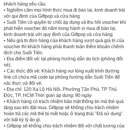
khách hàng yêu cầu.
• Nghiêm cấm mọi hình thức mua đi bán lại, kinh doanh trái
với qui định của Giftpop và cửa hàng
• Suối Tiên có quyền từ chối áp dụng và thu hồi voucher khi
phát hiện voucher đó nằm trong hành vi mua đi bán lại,
kinh doanh trái với quy định của Giftpop và cửa hàng
• Nếu giá trị đơn hàng của khách hàng vượt quá giá trị của
voucher thì khách hàng phải thanh toán thêm khoản chênh
lệch cho Suối Tiên.
• Địa điểm đổi vé: tại phòng hướng dẫn du lịch (phòng đổi
vé).
• Các thức đổi vé: Khách hàng vui lòng xuất trình đường
link có chứa mã code tại phòng hướng dẫn Suối Tiên để
xác thực và đổi vé.
• Địa chỉ: 120 Xa Lộ Hà Nội, Phường Tân Phú, TP Thủ
Đức, TP. HCM Thời gian áp dụng: 90 ngày
• Khách hàng có trách nhiệm bảo mật thông tin mã thẻ quà
tặng sau khi đặt mua. Giftpop sẽ không chịu trách nhiệm
hoàn trả các mã thẻ bị mất hoặc ở trạng thái "Đã sử dụng"
với bất kỳ lý do gì.
• Giftpop sẽ không chịu trách nhiệm đối với chất lượng của