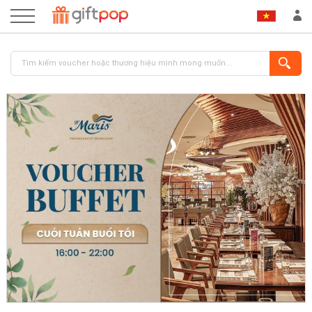
ĐĂNG NHẬP
ĐĂNG KÝ