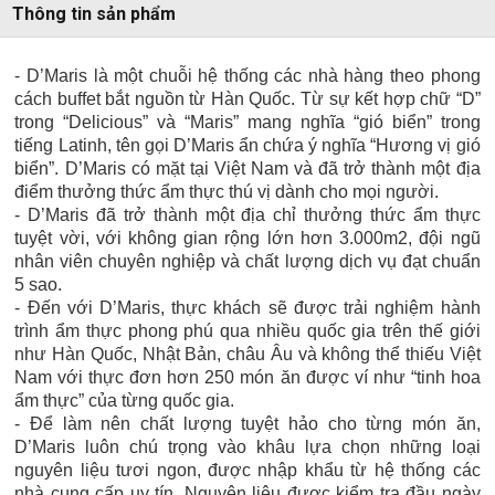
Thông tin sản phẩm
- D’Maris là một chuỗi hệ thống các nhà hàng theo phong
cách buffet bắt nguồn từ Hàn Quốc. Từ sự kết hợp chữ “D”
trong “Delicious” và “Maris” mang nghĩa “gió biển” trong
tiếng Latinh, tên gọi D’Maris ẩn chứa ý nghĩa “Hương vị gió
biển”. D’Maris có mặt tại Việt Nam và đã trở thành một địa
điểm thưởng thức ẩm thực thú vị dành cho mọi người.
- D’Maris đã trở thành một địa chỉ thưởng thức ẩm thực
tuyệt vời, với không gian rộng lớn hơn 3.000m2, đội ngũ
nhân viên chuyên nghiệp và chất lượng dịch vụ đạt chuẩn
5 sao.
- Đến với D’Maris, thực khách sẽ được trải nghiệm hành
trình ẩm thực phong phú qua nhiều quốc gia trên thế giới
như Hàn Quốc, Nhật Bản, châu Âu và không thể thiếu Việt
Nam với thực đơn hơn 250 món ăn được ví như “tinh hoa
ẩm thực” của từng quốc gia.
- Để làm nên chất lượng tuyệt hảo cho từng món ăn,
D’Maris luôn chú trọng vào khâu lựa chọn những loại
nguyên liệu tươi ngon, được nhập khẩu từ hệ thống các
nhà cung cấp uy tín. Nguyên liệu được kiểm tra đầu ngày