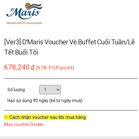
[Ver3] D'Maris Voucher Vé Buffet Cuối Tuần/Lễ
Tết Buổi Tối
678,240
đ
(678 POP
point)
Số lượng
Hạn sử dụng
90 ngày (kể từ ngày mua)
☞ Cách nhận voucher sau khi mua hàng.
Mua voucher Dookki