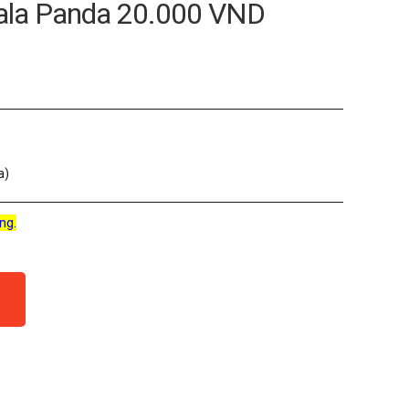
ala Panda 20.000 VND
a)
ng.