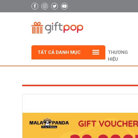
TẤT CẢ DANH MỤC
THƯƠNG
HIỆU