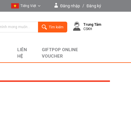
Đăng nhập
/
Đăng ký
Tiếng Việt
Tiếng Việt
Trung Tâm
English
Tìm kiếm
CSKH
LIÊN
GIFTPOP ONLINE
HỆ
VOUCHER