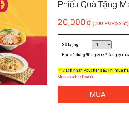
Phiếu Quà Tặng M
20,000
đ
(200 POP
point)
Số lượng
Hạn sử dụng
90 ngày (kể từ ngày mu
☞ Cách nhận voucher sau khi mua hà
Mua voucher Dookki
MUA