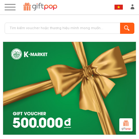
ĐĂNG NHẬP
ĐĂNG KÝ