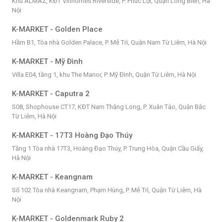
Khu ALMAZ, KĐT Vinhomes Riverside, P. Phúc Lợi, Quận Long Biên, Hà
Nội
K-MARKET - Golden Place
Hầm B1, Tòa nhà Golden Palace, P. Mễ Trì, Quận Nam Từ Liêm, Hà Nội
K-MARKET - Mỹ Đình
Villa E04, tầng 1, khu The Manor, P. Mỹ Đình, Quận Từ Liêm, Hà Nội
K-MARKET - Caputra 2
S08, Shophouse CT17, KĐT Nam Thăng Long, P. Xuân Tảo, Quận Bắc
Từ Liêm, Hà Nội
K-MARKET - 17T3 Hoàng Đạo Thúy
Tầng 1 Tòa nhà 17T3, Hoàng Đạo Thúy, P. Trung Hòa, Quận Cầu Giấy,
Hà Nội
K-MARKET - Keangnam
Số 102 Tòa nhà Keangnam, Phạm Hùng, P. Mễ Trì, Quận Từ Liêm, Hà
Nội
K-MARKET - Goldenmark Ruby 2