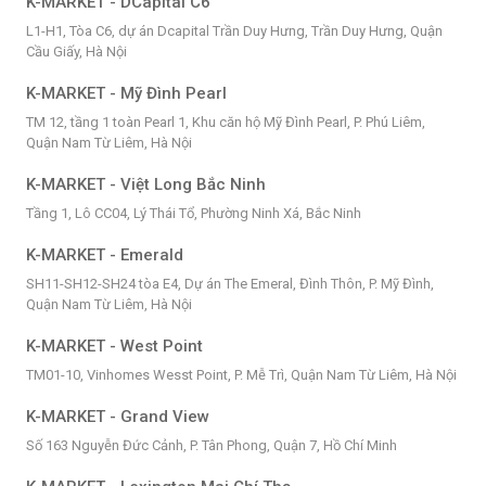
K-MARKET - DCapital C6
L1-H1, Tòa C6, dự án Dcapital Trần Duy Hưng, Trần Duy Hưng, Quận
Cầu Giấy, Hà Nội
K-MARKET - Mỹ Đình Pearl
TM 12, tầng 1 toàn Pearl 1, Khu căn hộ Mỹ Đình Pearl, P. Phú Liêm,
Quận Nam Từ Liêm, Hà Nội
K-MARKET - Việt Long Bắc Ninh
Tầng 1, Lô CC04, Lý Thái Tổ, Phường Ninh Xá, Bắc Ninh
K-MARKET - Emerald
SH11-SH12-SH24 tòa E4, Dự án The Emeral, Đình Thôn, P. Mỹ Đình,
Quận Nam Từ Liêm, Hà Nội
K-MARKET - West Point
TM01-10, Vinhomes Wesst Point, P. Mễ Trì, Quận Nam Từ Liêm, Hà Nội
K-MARKET - Grand View
Số 163 Nguyễn Đức Cảnh, P. Tân Phong, Quận 7, Hồ Chí Minh