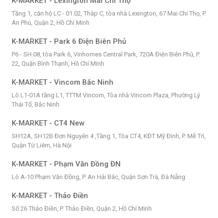
K-MARKET - Lexington Mai Chí Thọ
Tầng 1, căn hộ LC - 01.02, Tháp C, tòa nhà Lexington, 67 Mai Chí Thọ, P.
An Phú, Quận 2, Hồ Chí Minh
K-MARKET - Park 6 Điện Biên Phủ
P6 - SH.08, tòa Park 6, Vinhomes Central Park, 720A Điện Biên Phủ, P.
22, Quận Bình Thạnh, Hồ Chí Minh
K-MARKET - Vincom Bắc Ninh
Lô L1-01A tầng L1, TTTM Vincom, Tòa nhà Vincom Plaza, Phường Lý
Thái Tổ, Bắc Ninh
K-MARKET - CT4 New
SH12A, SH12B Đơn Nguyên 4 ,Tầng 1, Tòa CT4, KĐT Mỹ Đình, P. Mễ Trì,
Quận Từ Liêm, Hà Nội
K-MARKET - Phạm Văn Đồng ĐN
Lô A-10 Phạm Văn Đồng, P. An Hải Bắc, Quận Sơn Trà, Đà Nẵng
K-MARKET - Thảo Điền
Số 26 Thảo Điền, P. Thảo Điền, Quận 2, Hồ Chí Minh