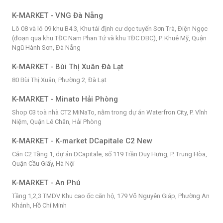
K-MARKET - VNG Đà Nẵng
Lô 08 và lô 09 khu B4.3, Khu tái định cư dọc tuyến Sơn Trà, Điện Ngọc
(đoạn qua khu TĐC Nam Phan Tứ và khu TĐC DBC), P. Khuê Mỹ, Quận
Ngũ Hành Sơn, Đà Nẵng
K-MARKET - Bùi Thị Xuân Đà Lạt
80 Bùi Thị Xuân, Phường 2, Đà Lạt
K-MARKET - Minato Hải Phòng
Shop 03 toà nhà CT2 MiNaTo, nằm trong dự án Waterfron City, P. Vĩnh
Niệm, Quận Lê Chân, Hải Phòng
K-MARKET - K-market DCapitale C2 New
Căn C2 Tầng 1, dự án DCapitale, số 119 Trần Duy Hưng, P. Trung Hòa,
Quận Cầu Giấy, Hà Nội
K-MARKET - An Phú
Tầng 1,2,3 TMDV Khu cao ốc căn hộ, 179 Võ Nguyên Giáp, Phường An
Khánh, Hồ Chí Minh