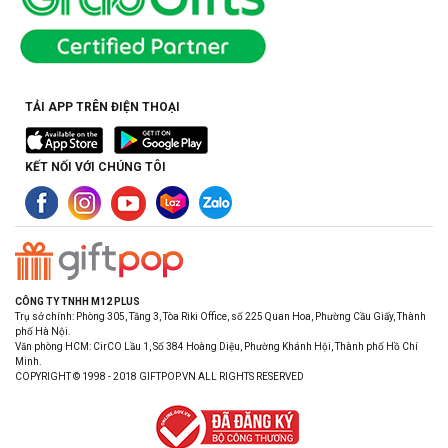
TẢI APP TRÊN ĐIỆN THOẠI
KẾT NỐI VỚI CHÚNG TÔI
CÔNG TY TNHH M12 PLUS
Trụ sở chính: Phòng 305, Tầng 3, Tòa Riki Office, số 225 Quan Hoa, Phường Cầu Giấy, Thành
phố Hà Nội.
Văn phòng HCM: CirCO Lầu 1, Số 384 Hoàng Diệu, Phường Khánh Hội, Thành phố Hồ Chí
Minh.
COPYRIGHT © 1998 - 2018 GIFTPOP.VN ALL RIGHTS RESERVED