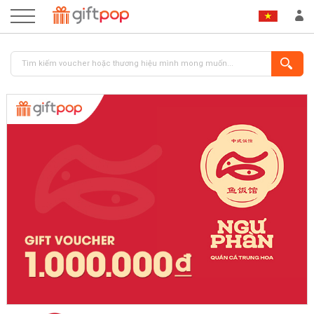
ĐĂNG NHẬP
ĐĂNG KÝ