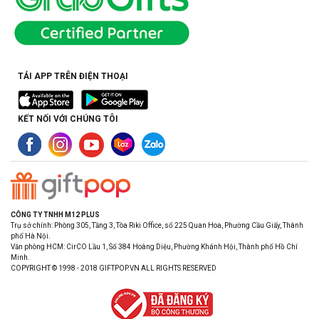
TẢI APP TRÊN ĐIỆN THOẠI
KẾT NỐI VỚI CHÚNG TÔI
CÔNG TY TNHH M12 PLUS
Trụ sở chính: Phòng 305, Tầng 3, Tòa Riki Office, số 225 Quan Hoa, Phường Cầu Giấy, Thành
phố Hà Nội.
Văn phòng HCM: CirCO Lầu 1, Số 384 Hoàng Diệu, Phường Khánh Hội, Thành phố Hồ Chí
Minh.
COPYRIGHT © 1998 - 2018 GIFTPOP.VN ALL RIGHTS RESERVED