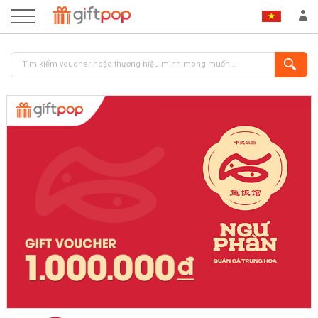
ĐĂNG NHẬP
ĐĂNG KÝ