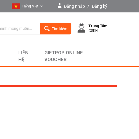
Đăng nhập
/
Đăng ký
Tiếng Việt
Tiếng Việt
Trung Tâm
English
Tìm kiếm
CSKH
LIÊN
GIFTPOP ONLINE
HỆ
VOUCHER