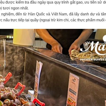
iệu được kiểm tra đầu ngày qua quy trình gắt gao, ưu tiên sử
ị tươi ngon nhất.
nh nghiệm, đến từ Hàn Quốc và Việt Nam, đã lấy danh dự và tấm
 nấu trực tiếp tại quầy (ngoại trừ kim chi, các thực phẩm muối