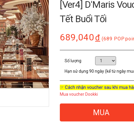
[Ver4] D'Maris Vou
Tết Buổi Tối
689,040
đ
(689 POP
poi
Số lượng
Hạn sử dụng
90 ngày (kể từ ngày mu
☞ Cách nhận voucher sau khi mua hà
Mua voucher Dookki
MUA