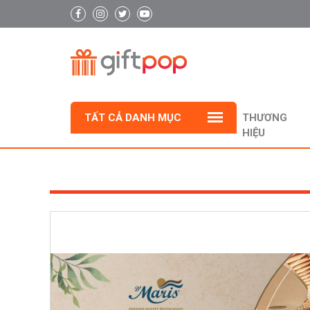
TẤT CẢ DANH MỤC
THƯƠNG
HIỆU