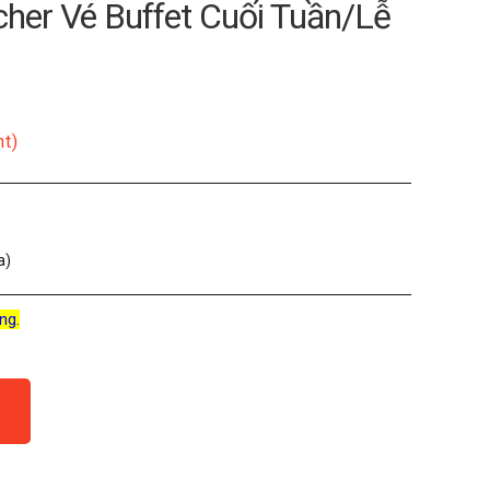
cher Vé Buffet Cuối Tuần/Lễ
nt)
a)
ng.