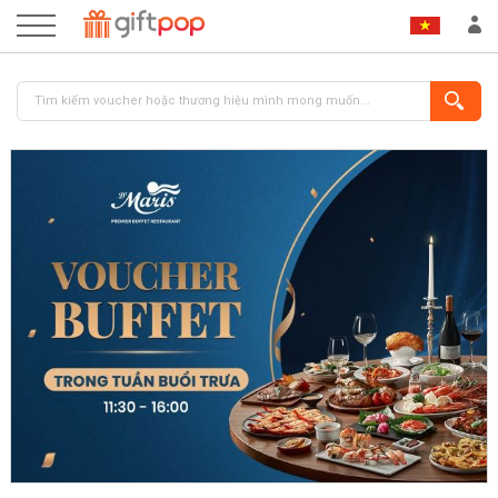
ĐĂNG NHẬP
ĐĂNG KÝ