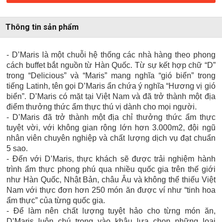
Thông tin sản phẩm
- D’Maris là một chuỗi hệ thống các nhà hàng theo phong
cách buffet bắt nguồn từ Hàn Quốc. Từ sự kết hợp chữ “D”
trong “Delicious” và “Maris” mang nghĩa “gió biển” trong
tiếng Latinh, tên gọi D’Maris ẩn chứa ý nghĩa “Hương vị gió
biển”. D’Maris có mặt tại Việt Nam và đã trở thành một địa
điểm thưởng thức ẩm thực thú vị dành cho mọi người.
- D’Maris đã trở thành một địa chỉ thưởng thức ẩm thực
tuyệt vời, với không gian rộng lớn hơn 3.000m2, đội ngũ
nhân viên chuyên nghiệp và chất lượng dịch vụ đạt chuẩn
5 sao.
- Đến với D’Maris, thực khách sẽ được trải nghiệm hành
trình ẩm thực phong phú qua nhiều quốc gia trên thế giới
như Hàn Quốc, Nhật Bản, châu Âu và không thể thiếu Việt
Nam với thực đơn hơn 250 món ăn được ví như “tinh hoa
ẩm thực” của từng quốc gia.
- Để làm nên chất lượng tuyệt hảo cho từng món ăn,
D’Maris luôn chú trọng vào khâu lựa chọn những loại