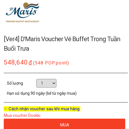
[Ver4] D'Maris Voucher Vé Buffet Trong Tuần
Buổi Trưa
548,640
đ
(548 POP
point)
Số lượng
Hạn sử dụng
90 ngày (kể từ ngày mua)
☞ Cách nhận voucher sau khi mua hàng.
Mua voucher Dookki
MUA