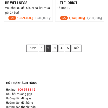
BB WELLNESS
LITI FLORIST
Voucher ưu đãi 5 buổi bơi khi mua
Bó Hoa 12
gói 24 buổi
1,399,000
1,140,000
đ
1,500,000
đ
1,200,000
đ
đ
7%
5%
Trước
1
2
3
4
5
Tiếp
HỖ TRỢ KHÁCH HÀNG
Hotline
1900 55 88 12
Câu hỏi thường gặp
Hướng dẫn đăng ký
Hướng dẫn đặt hàng
Hướng dẫn thanh toán