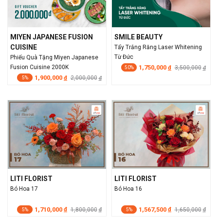
MIYEN JAPANESE FUSION
SMILE BEAUTY
CUISINE
Tẩy Trắng Răng Laser Whitening
Từ Đức
Phiếu Quà Tặng Miyen Japanese
Fusion Cuisine 2000K
1,750,000
đ
3,500,000
đ
50%
1,900,000
đ
2,000,000
đ
5%
LITI FLORIST
LITI FLORIST
Bó Hoa 17
Bó Hoa 16
1,710,000
1,567,500
đ
1,800,000
đ
1,650,000
đ
đ
5%
5%