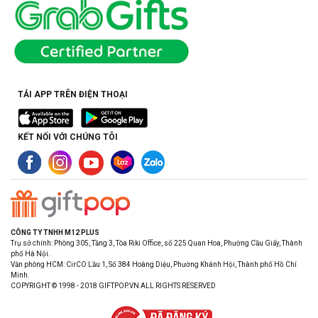
TẢI APP TRÊN ĐIỆN THOẠI
KẾT NỐI VỚI CHÚNG TÔI
CÔNG TY TNHH M12 PLUS
Trụ sở chính: Phòng 305, Tầng 3, Tòa Riki Office, số 225 Quan Hoa, Phường Cầu Giấy, Thành
phố Hà Nội.
Văn phòng HCM: CirCO Lầu 1, Số 384 Hoàng Diệu, Phường Khánh Hội, Thành phố Hồ Chí
Minh.
COPYRIGHT © 1998 - 2018 GIFTPOP.VN ALL RIGHTS RESERVED