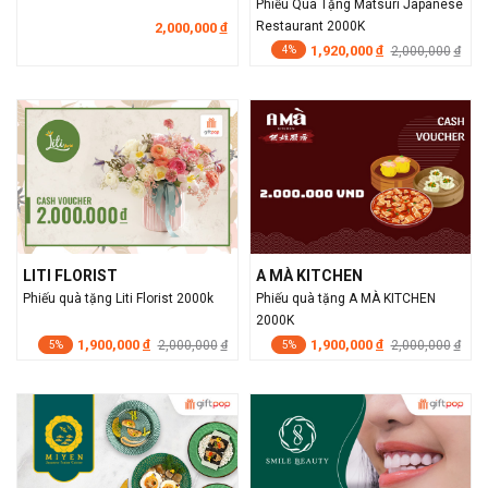
Phiếu Quà Tặng Matsuri Japanese
2,000,000
Restaurant 2000K
đ
1,920,000
đ
2,000,000
đ
4%
LITI FLORIST
A MÀ KITCHEN
Phiếu quà tặng Liti Florist 2000k
Phiếu quà tặng A MÀ KITCHEN
2000K
1,900,000
1,900,000
đ
2,000,000
đ
2,000,000
đ
đ
5%
5%