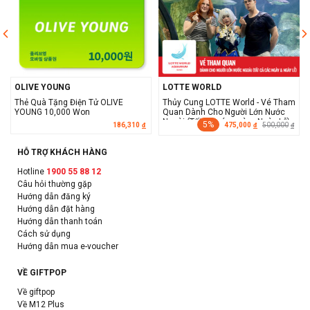
OLIVE YOUNG
LOTTE WORLD
Thẻ Quà Tặng Điện Tử OLIVE
Thủy Cung LOTTE World - Vé Tham
YOUNG 10,000 Won
Quan Dành Cho Người Lớn Nước
Ngoài (Tất cả các ngày - Ngày Lễ)
5%
186,310
475,000
500,000
đ
đ
đ
HỖ TRỢ KHÁCH HÀNG
Hotline
1900 55 88 12
Câu hỏi thường gặp
Hướng dẫn đăng ký
Hướng dẫn đặt hàng
Hướng dẫn thanh toán
Cách sử dụng
Hướng dẫn mua e-voucher
VỀ GIFTPOP
Về giftpop
Về M12 Plus