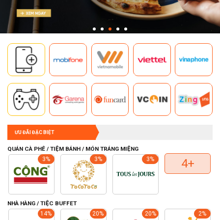
ƯU ĐÃI ĐẶC BIỆT
QUÁN CÀ PHÊ / TIỆM BÁNH / MÓN TRÁNG MIỆNG
3%
3%
3%
4+
NHÀ HÀNG / TIỆC BUFFET
14%
20%
20%
2%