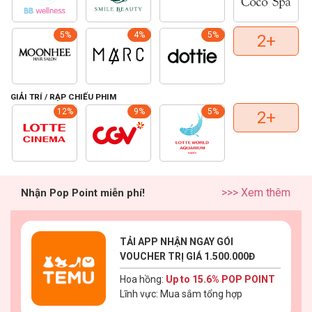
5%
4%
5%
2+
GIẢI TRÍ / RẠP CHIẾU PHIM
12%
9%
5%
2+
>>>
Xem thêm
Nhận Pop Point miễn phí!
TẢI APP NHẬN NGAY GÓI
VOUCHER TRỊ GIÁ 1.500.000Đ
Hoa hồng:
Up to 15.6% POP POINT
Lĩnh vực: Mua sắm tổng hợp