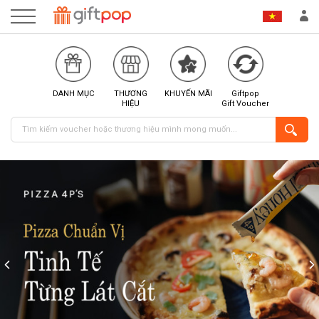
DANH MỤC
THƯƠNG
KHUYẾN MÃI
Giftpop
HIỆU
Gift Voucher
ĐĂNG NHẬP
ĐĂNG KÝ