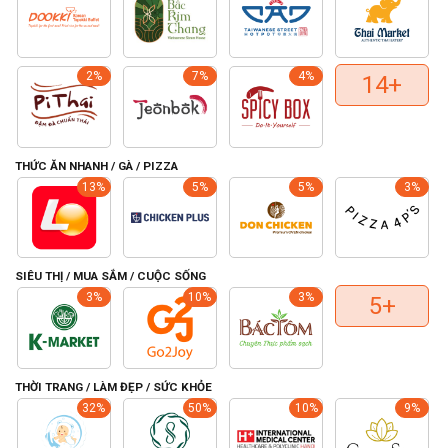
2%
7%
4%
14+
THỨC ĂN NHANH / GÀ / PIZZA
13%
5%
5%
3%
SIÊU THỊ / MUA SẮM / CUỘC SỐNG
3%
10%
3%
5+
THỜI TRANG / LÀM ĐẸP / SỨC KHỎE
32%
50%
10%
9%