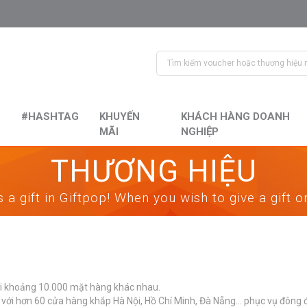
#HASHTAG
KHUYẾN
KHÁCH HÀNG DOANH
MÃI
NGHIỆP
THƯƠNG HIỆU
 a gift in Giftpop! When you wish to give a gift 
ới khoảng 10.000 mặt hàng khác nhau.
 với hơn 60 cửa hàng khắp Hà Nội, Hồ Chí Minh, Đà Nẵng… phục vụ đông 