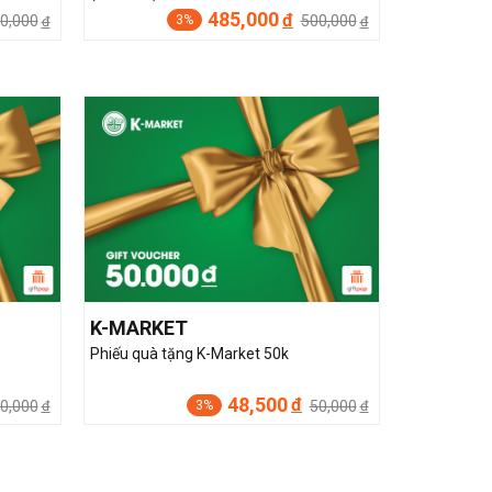
485,000
đ
00,000
500,000
3%
đ
đ
K-MARKET
Phiếu quà tặng K-Market 50k
48,500
đ
0,000
50,000
3%
đ
đ