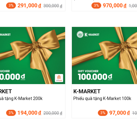
291,000
970,000
đ
đ
300,000
1,0
3%
3%
đ
RKET
K-MARKET
uà tặng K-Market 200k
Phiếu quà tặng K-Market 100k
194,000
97,000
đ
đ
200,000
10
3%
3%
đ