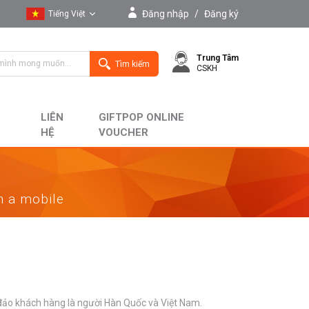
Đăng nhập
/
Đăng ký
Tiếng Việt
Tiếng Việt
Trung Tâm
English
Tìm kiếm
CSKH
LIÊN
GIFTPOP ONLINE
HỆ
VOUCHER
on a mobile
đảo khách hàng là người Hàn Quốc và Việt Nam.