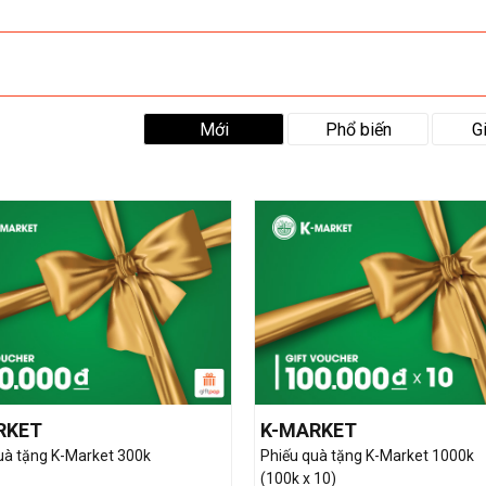
Mới
Phổ biến
G
RKET
K-MARKET
uà tặng K-Market 300k
Phiếu quà tặng K-Market 1000k
(100k x 10)