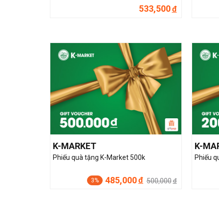
533,500
đ
K-MARKET
K-MA
Phiếu quà tặng K-Market 500k
Phiếu q
485,000
đ
500,000
3%
đ