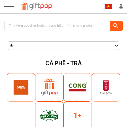
CÀ PHÊ - TRÀ
ĐĂNG NHẬP
ĐĂNG KÝ
1+