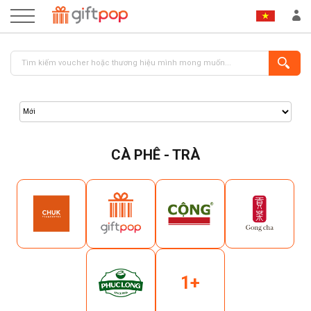
CÀ PHÊ - TRÀ
ĐĂNG NHẬP
ĐĂNG KÝ
1+