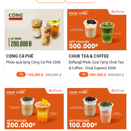
CỘNG CÀ PHÊ
CHUK TEA & COFFEE
Phiếu quà tặng Cộng Cà Phê 200k
[Giftpop] Phiếu Quà Tặng Chuk Tea
& Coffee - Chuk Express 500K
194,000
485,000
đ
200,000
đ
500,000
đ
đ
3%
3%