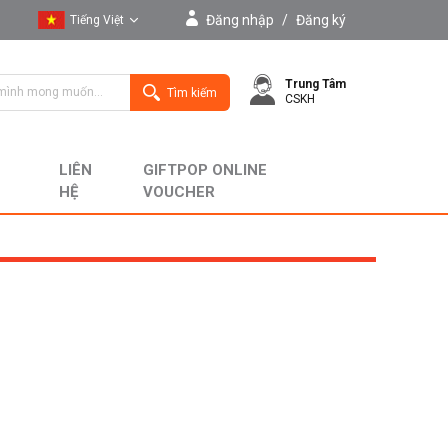
Đăng nhập
/
Đăng ký
Tiếng Việt
Tiếng Việt
Trung Tâm
English
Tìm kiếm
CSKH
LIÊN
GIFTPOP ONLINE
HỆ
VOUCHER