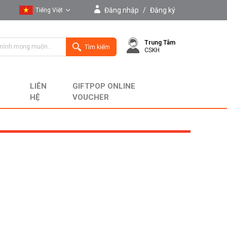
Đăng nhập
/
Đăng ký
Tiếng Việt
Tiếng Việt
Trung Tâm
English
Tìm kiếm
CSKH
LIÊN
GIFTPOP ONLINE
HỆ
VOUCHER