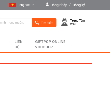
Đăng nhập
/
Đăng ký
Tiếng Việt
Tiếng Việt
Trung Tâm
English
Tìm kiếm
CSKH
LIÊN
GIFTPOP ONLINE
HỆ
VOUCHER