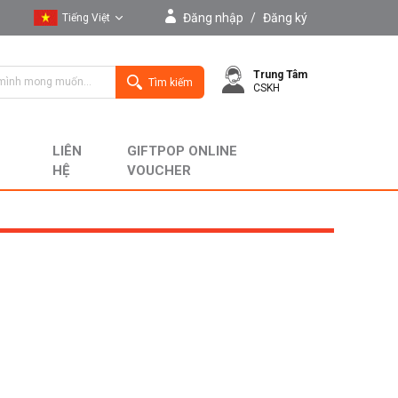
Đăng nhập
/
Đăng ký
Tiếng Việt
Tiếng Việt
Trung Tâm
English
Tìm kiếm
CSKH
LIÊN
GIFTPOP ONLINE
HỆ
VOUCHER