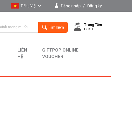
Đăng nhập
/
Đăng ký
Tiếng Việt
Tiếng Việt
Trung Tâm
English
Tìm kiếm
CSKH
LIÊN
GIFTPOP ONLINE
HỆ
VOUCHER