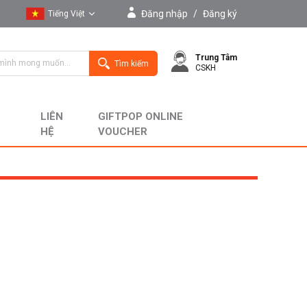
Đăng nhập
/
Đăng ký
Tiếng Việt
Tiếng Việt
Trung Tâm
English
Tìm kiếm
CSKH
LIÊN
GIFTPOP ONLINE
HỆ
VOUCHER