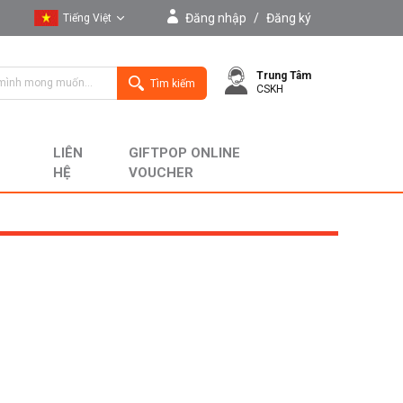
Đăng nhập
/
Đăng ký
Tiếng Việt
Tiếng Việt
Trung Tâm
English
Tìm kiếm
CSKH
LIÊN
GIFTPOP ONLINE
HỆ
VOUCHER