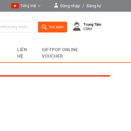
Đăng nhập
/
Đăng ký
Tiếng Việt
Tiếng Việt
Trung Tâm
English
Tìm kiếm
CSKH
LIÊN
GIFTPOP ONLINE
HỆ
VOUCHER