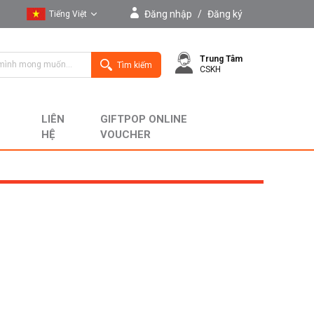
Đăng nhập
/
Đăng ký
Tiếng Việt
Tiếng Việt
Trung Tâm
English
Tìm kiếm
CSKH
LIÊN
GIFTPOP ONLINE
HỆ
VOUCHER