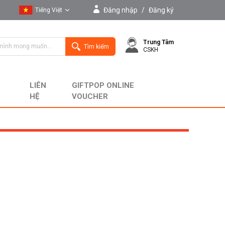
Đăng nhập
/
Đăng ký
Tiếng Việt
Tiếng Việt
Trung Tâm
English
Tìm kiếm
CSKH
LIÊN
GIFTPOP ONLINE
HỆ
VOUCHER