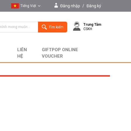
Đăng nhập
/
Đăng ký
Tiếng Việt
Tiếng Việt
Trung Tâm
English
Tìm kiếm
CSKH
LIÊN
GIFTPOP ONLINE
HỆ
VOUCHER