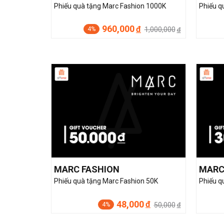
Phiếu quà tặng Marc Fashion 1000K
Phiếu q
960,000
đ
1,000,000
4%
đ
MARC FASHION
MARC
Phiếu quà tặng Marc Fashion 50K
Phiếu q
48,000
đ
50,000
4%
đ