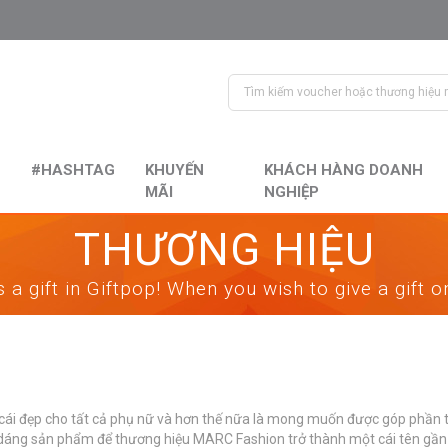
#HASHTAG
KHUYẾN
KHÁCH HÀNG DOANH
MÃI
NGHIỆP
THƯƠNG HIỆU
 a gift in Giftpop! When you wish to give a gift 
cái đẹp cho tất cả phụ nữ và hơn thế nữa là mong muốn được góp phần t
u dáng sản phẩm để thương hiệu MARC Fashion trở thành một cái tên g