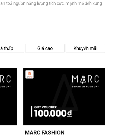
lan toả nguồn năng lượng tích cực, mạnh mẽ đến xung
iá thấp
Giá cao
Khuyến mãi
MARC FASHION