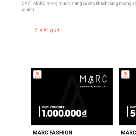
DAY", MARC mong muốn mang lại cho khách hàng những sản p
quanh.
6 Kết quả
MARC FASHION
MARC