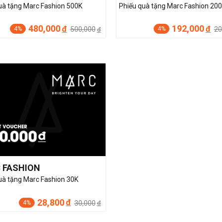
uà tặng Marc Fashion 500K
Phiếu quà tặng Marc Fashion 20
480,000
192,000
đ
đ
500,000
20
4%
4%
đ
 FASHION
uà tặng Marc Fashion 30K
28,800
đ
30,000
4%
đ