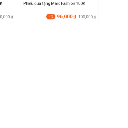
0K
Phiếu quà tặng Marc Fashion 100K
96,000
đ
0,000
100,000
4%
đ
đ