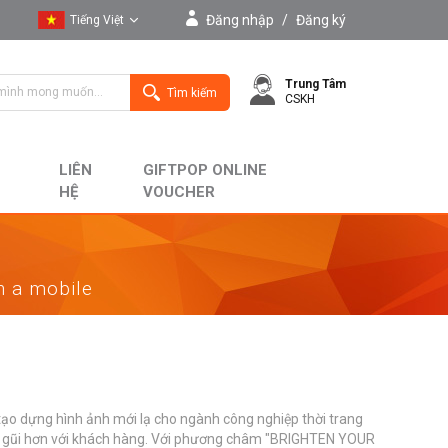
Đăng nhập
/
Đăng ký
Tiếng Việt
Tiếng Việt
Trung Tâm
English
Tìm kiếm
CSKH
LIÊN
GIFTPOP ONLINE
HỆ
VOUCHER
on a mobile
ạo dựng hình ảnh mới lạ cho ngành công nghiệp thời trang
ần gũi hơn với khách hàng. Với phương châm "BRIGHTEN YOUR