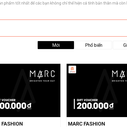
hẩm tốt nhất để các bạn không chỉ thể hiện cá tính bản thân mà còn 
Mới
Phổ biến
G
 FASHION
MARC FASHION