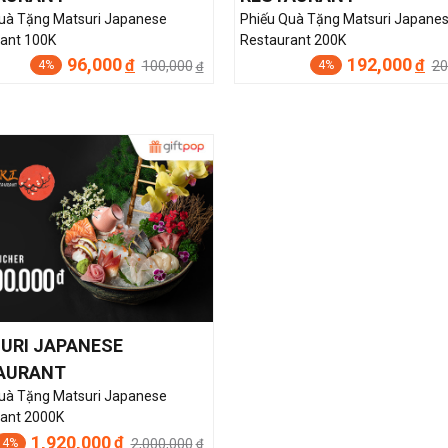
uà Tặng Matsuri Japanese
Phiếu Quà Tặng Matsuri Japane
ant 100K
Restaurant 200K
96,000
192,000
đ
đ
100,000
20
4%
4%
đ
URI JAPANESE
AURANT
uà Tặng Matsuri Japanese
ant 2000K
1,920,000
đ
2,000,000
4%
đ