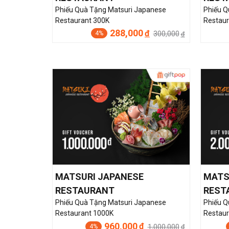
Phiếu Quà Tặng Matsuri Japanese
Phiếu Q
Restaurant 300K
Restaur
288,000
đ
300,000
4%
đ
MATSURI JAPANESE
MATS
RESTAURANT
REST
Phiếu Quà Tặng Matsuri Japanese
Phiếu Q
Restaurant 1000K
Restaur
960,000
đ
1,000,000
4%
đ