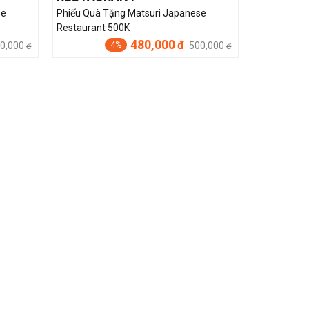
se
Phiếu Quà Tặng Matsuri Japanese
Restaurant 500K
480,000
đ
0,000
500,000
4%
đ
đ