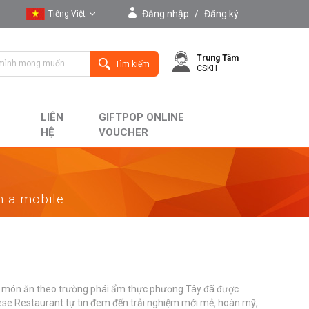
Đăng nhập
/
Đăng ký
Tiếng Việt
Tiếng Việt
Trung Tâm
English
Tìm kiếm
CSKH
LIÊN
GIFTPOP ONLINE
HỆ
VOUCHER
on a mobile
ố món ăn theo trường phái ẩm thực phương Tây đã được
nese Restaurant tự tin đem đến trải nghiệm mới mẻ, hoàn mỹ,