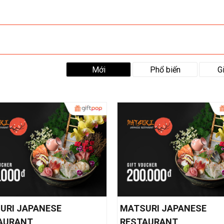
Mới
Phổ biến
G
URI JAPANESE
MATSURI JAPANESE
AURANT
RESTAURANT