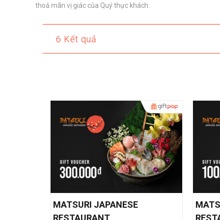
thoả mãn vị giác của Quý thực khách.
6 Kết quả
MATSURI JAPANESE
MATS
RESTAURANT
REST