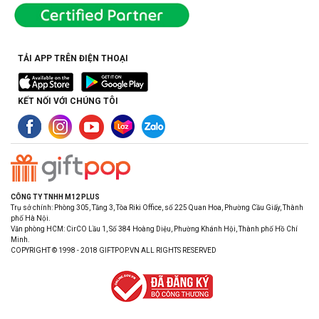
TẢI APP TRÊN ĐIỆN THOẠI
KẾT NỐI VỚI CHÚNG TÔI
CÔNG TY TNHH M12 PLUS
Trụ sở chính: Phòng 305, Tầng 3, Tòa Riki Office, số 225 Quan Hoa, Phường Cầu Giấy, Thành
phố Hà Nội.
Văn phòng HCM: CirCO Lầu 1, Số 384 Hoàng Diệu, Phường Khánh Hội, Thành phố Hồ Chí
Minh.
COPYRIGHT © 1998 - 2018 GIFTPOP.VN ALL RIGHTS RESERVED