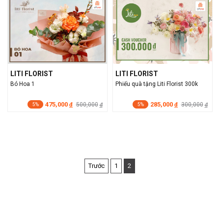
LITI FLORIST
LITI FLORIST
Bó Hoa 1
Phiếu quà tặng Liti Florist 300k
475,000
285,000
đ
500,000
đ
300,000
đ
đ
5%
5%
Trước
1
2