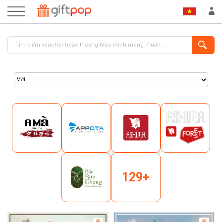
ĐĂNG NHẬP
ĐĂNG KÝ
129+