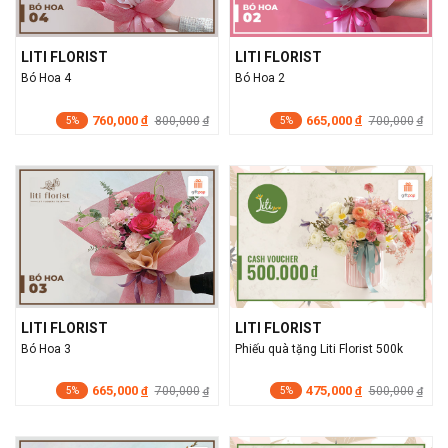
LITI FLORIST
LITI FLORIST
Bó Hoa 4
Bó Hoa 2
760,000
665,000
đ
800,000
đ
700,000
đ
đ
5%
5%
LITI FLORIST
LITI FLORIST
Bó Hoa 3
Phiếu quà tặng Liti Florist 500k
665,000
475,000
đ
700,000
đ
500,000
đ
đ
5%
5%