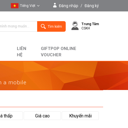
Đăng nhập
/
Đăng ký
Tiếng Việt
Tiếng Việt
Trung Tâm
English
Tìm kiếm
CSKH
LIÊN
GIFTPOP ONLINE
HỆ
VOUCHER
on a mobile
iá thấp
Giá cao
Khuyến mãi