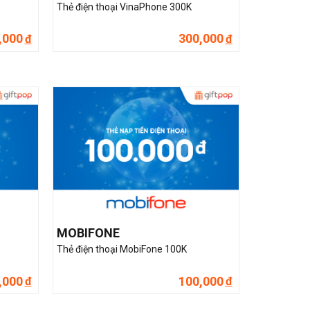
Thẻ điện thoại VinaPhone 300K
,000
300,000
đ
đ
MOBIFONE
Thẻ điện thoại MobiFone 100K
,000
100,000
đ
đ