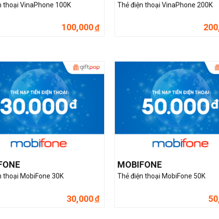
n thoại VinaPhone 100K
Thẻ điện thoại VinaPhone 200K
100,000
200
đ
FONE
MOBIFONE
n thoại MobiFone 30K
Thẻ điện thoại MobiFone 50K
30,000
50
đ