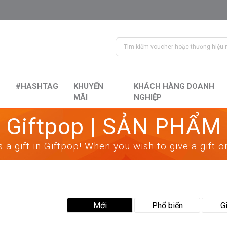
#HASHTAG
KHUYẾN
KHÁCH HÀNG DOANH
MÃI
NGHIỆP
Giftpop | SẢN PHẨM
 a gift in Giftpop! When you wish to give a gift 
Mới
Phổ biến
G