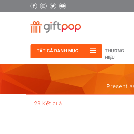
TẤT CẢ DANH MỤC
THƯƠNG
HIỆU
Present as
23 Kết quả