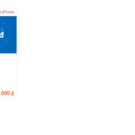
,000
đ