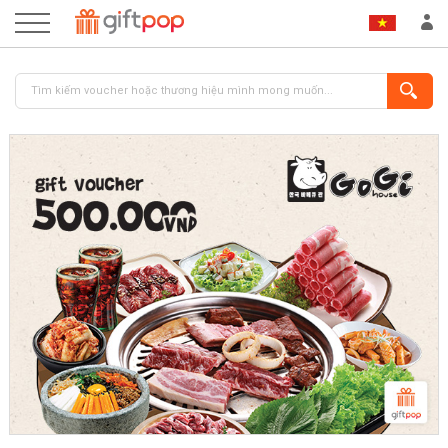
ĐĂNG NHẬP
ĐĂNG KÝ