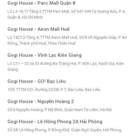
Gogi House - Parc Mall Quận 8
Lô L3-16,17 Tầng 3 TTTM Parc Mall, Số 547-549 Tạ Quang Bửu, P. 4,
Quận 8, Hồ Chí Minh
Gogi House - Aeon Mall Huế
Lô T427-2-Tầng 4, TTTM Aeon Mall Huế, Số 8 Võ Nguyên Giáp, P. An
Đông, Thành phố Huế, Thừa Thiên Huế
Gogi House - Vĩnh Lạc Kiên Giang
Lô C11 – 32 và 33 đường Ba Tháng Hai, P. Vĩnh Lạc, Rạch Giá, Kiên
Giang
Gogi House - GO! Bạc Liêu
1S9, TTTM GO!, Đường 23/08, P. 7, Bạc Liêu, Bạc Liêu
Gogi House - Nguyễn Hoàng 2
Số 6 Nguyễn Hoàng, P. Mỹ Đình, Quận Nam Từ Liêm, Hà Nội
Gogi House - Lê Hồng Phong 2A Hải Phòng
Số 2A Lê Hồng Phong, P. Đông Khê, Quận Ngô Quyền, Hải Phòng