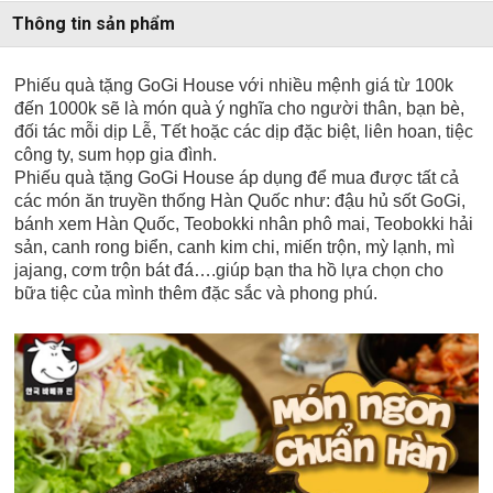
Thông tin sản phẩm
Phiếu quà tặng GoGi House với nhiều mệnh giá từ 100k
đến 1000k sẽ là món quà ý nghĩa cho người thân, bạn bè,
đối tác mỗi dịp Lễ, Tết hoặc các dịp đặc biệt, liên hoan, tiệc
công ty, sum họp gia đình.
Phiếu quà tặng GoGi House áp dụng để mua được tất cả
các món ăn truyền thống Hàn Quốc như: đậu hủ sốt GoGi,
bánh xem Hàn Quốc, Teobokki nhân phô mai, Teobokki hải
sản, canh rong biển, canh kim chi, miến trộn, mỳ lạnh, mì
jajang, cơm trộn bát đá….giúp bạn tha hồ lựa chọn cho
bữa tiệc của mình thêm đặc sắc và phong phú.