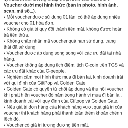
Voucher dưới mọi hình thức (bản in photo, hình ảnh,
scan, mã số...).
• Mỗi voucher được sử dụng 01 lần, có thể áp dụng nhiều
voucher cho 01 hóa đơn.
• Không có giá trị quy đổi thành tiền mặt, không được hoàn
trả tiền thừa.
• Không chấp nhận mã voucher quá hạn sử dụng, trạng
thái đã sử dụng.
• Voucher được áp dụng song song với các ưu đãi tại nhà
hàng.
• Voucher không áp dụng tích điểm, tích G-coin trên TGS và
các ưu đãi khác của G-people.
• Nghiêm cấm mọi hình thức mua đi bán lại, kinh doanh trái
với qui định của GiftPop và Golden Gate.
• Golden Gate có quyền từ chối áp dụng và thu hồi voucher
khi phát hiện voucher đó nằm trong hành vi mua đi bán lại,
kinh doanh trái với quy định của Giftpop và Golden Gate.
• Nếu giá trị đơn hàng của khách hàng vượt quá giá trị của
voucher thì khách hàng phải thanh toán thêm khoản chênh
lệch đó.
• Voucher có giá trị tương đương tiền mặt.