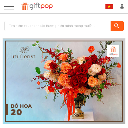
ĐĂNG NHẬP
ĐĂNG KÝ