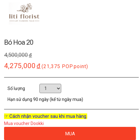
Bó Hoa 20
4,500,000
đ
4,275,000
đ
(21,375 POP
point)
Số lượng
Hạn sử dụng
90 ngày (kể từ ngày mua)
☞ Cách nhận voucher sau khi mua hàng.
Mua voucher Dookki
MUA