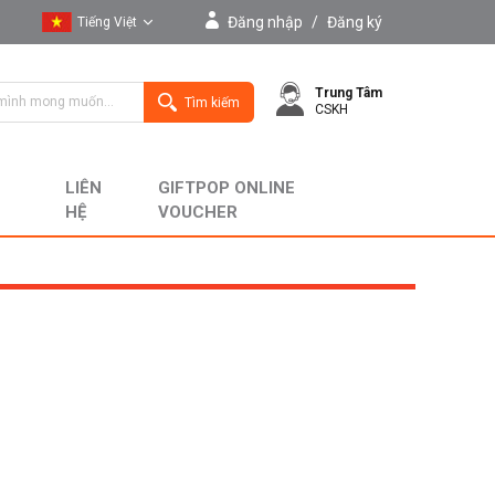
Đăng nhập
/
Đăng ký
Tiếng Việt
Tiếng Việt
Trung Tâm
English
Tìm kiếm
CSKH
LIÊN
GIFTPOP ONLINE
HỆ
VOUCHER